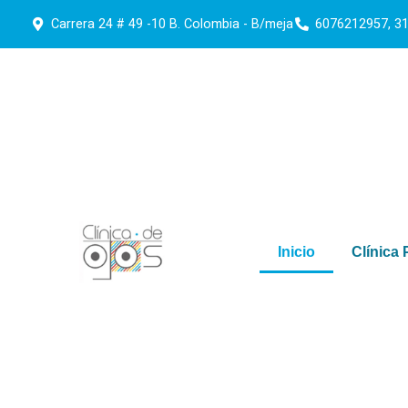
Carrera 24 # 49 -10 B. Colombia - B/meja
6076212957, 3
Inicio
Clínica