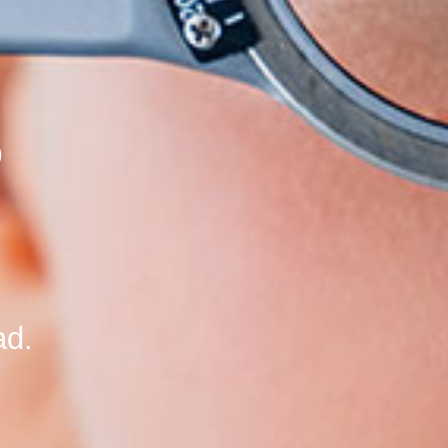
S
ad.