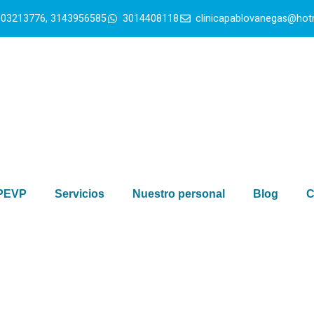
103213776, 3143956585
3014408118
clinicapablovanegas@hot
 PEVP
Servicios
Nuestro personal
Blog
C